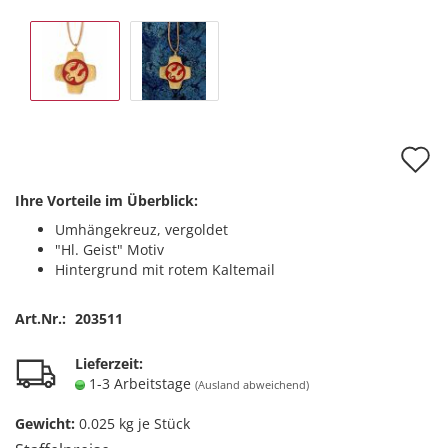
A
d
Ihre Vorteile im Überblick:
M
Umhängekreuz, vergoldet
"Hl. Geist" Motiv
Hintergrund mit rotem Kaltemail
Art.Nr.:
203511
Lieferzeit:
1-3 Arbeitstage
(Ausland abweichend)
Gewicht:
0.025
kg je Stück