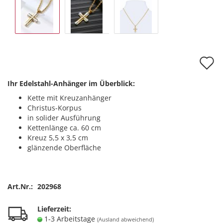
A
d
Ihr Edelstahl-Anhänger im Überblick:
M
Kette mit Kreuzanhänger
Christus-Korpus
in solider Ausführung
Kettenlänge ca. 60 cm
Kreuz 5,5 x 3,5 cm
glänzende Oberfläche
Art.Nr.:
202968
Lieferzeit:
1-3 Arbeitstage
(Ausland abweichend)