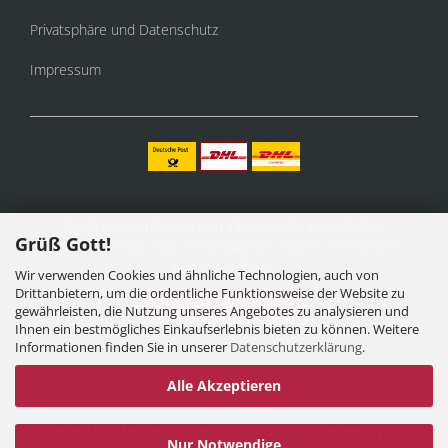
Privatsphäre und Datenschutz
Impressum
Alle Preise verstehen sich inklusive der gesetzlichen
Grüß Gott!
Mehrwertsteuer, zzgl.
Versandkosten
soweit nicht anders
gekennzeichnet.
Wir verwenden Cookies und ähnliche Technologien, auch von
Drittanbietern, um die ordentliche Funktionsweise der Website zu
Vertrag widerrufen
gewährleisten, die Nutzung unseres Angebotes zu analysieren und
Ihnen ein bestmögliches Einkaufserlebnis bieten zu können. Weitere
Informationen finden Sie in unserer
Datenschutzerklärung
.
Alle Akzeptieren
Internetshop
by Gambio.de © 2025 Gambio Themes
Xycons
Nur Notwendige