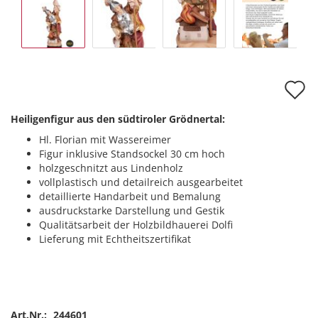
A
d
Heiligenfigur aus den südtiroler Grödnertal:
M
Hl. Florian mit Wassereimer
Figur inklusive Standsockel 30 cm hoch
holzgeschnitzt aus Lindenholz
vollplastisch und detailreich ausgearbeitet
detaillierte Handarbeit und Bemalung
ausdruckstarke Darstellung und Gestik
Qualitätsarbeit der Holzbildhauerei Dolfi
Lieferung mit Echtheitszertifikat
Art.Nr.:
244601